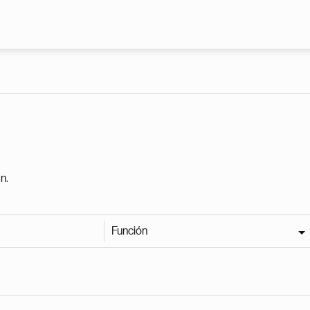
Pasar al contenido principal
n.
Función