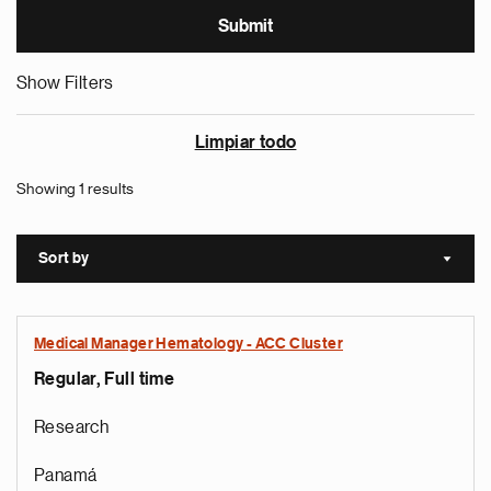
Show Filters
Limpiar todo
Showing 1 results
Sort by
Sort a
Medical Manager Hematology - ACC Cluster
Regular, Full time
Research
Panamá