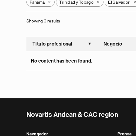
Panamá
Trinidad y Tobago
El Salvador
X
X
Showing 0 results
Título profesional
Negocio
Ordenar a
No content has been found.
Novartis Andean & CAC region
Navegador
Prensa