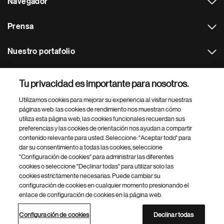
Navegador
Prensa
Nuestro portafolio
Otras webs
Tu privacidad es importante para nosotros.
Utilizamos cookies para mejorar su experiencia al visitar nuestras
Footer Site Search
páginas web: las cookies de rendimiento nos muestran cómo
utiliza esta página web, las cookies funcionales recuerdan sus
preferencias y las cookies de orientación nos ayudan a compartir
contenido relevante para usted. Seleccione: "Aceptar todo" para
dar su consentimiento a todas las cookies, seleccione
"Configuración de cookies" para administrar las diferentes
cookies o seleccione "Declinar todas" para utilizar solo las
cookies estrictamente necesarias. Puede cambiar su
Parte
© 2026 Novartis AG
configuración de cookies en cualquier momento presionando el
inferior
enlace de configuración de cookies en la página web.
Política de privacidad
Términos de uso
Accesibilidad
del
Configuración de cookies
Mapa del sitio
pie
Configuración de cookies
Declinar todas
de