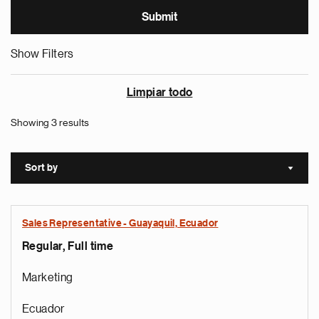
Show Filters
Limpiar todo
Showing 3 results
Sort by
Sort a
Sales Representative - Guayaquil, Ecuador
Regular, Full time
Marketing
Ecuador