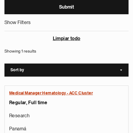
Show Filters
Limpiar todo
Showing 1 results
Sort by
Sort a
Medical Manager Hematology - ACC Cluster
Regular, Full time
Research
Panamá