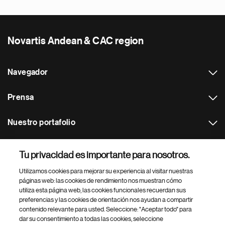
Novartis Andean & CAC region
Navegador
Prensa
Nuestro portafolio
Otras webs
Tu privacidad es importante para nosotros.
Utilizamos cookies para mejorar su experiencia al visitar nuestras
Footer Site Search
páginas web: las cookies de rendimiento nos muestran cómo
utiliza esta página web, las cookies funcionales recuerdan sus
preferencias y las cookies de orientación nos ayudan a compartir
contenido relevante para usted. Seleccione: "Aceptar todo" para
dar su consentimiento a todas las cookies, seleccione