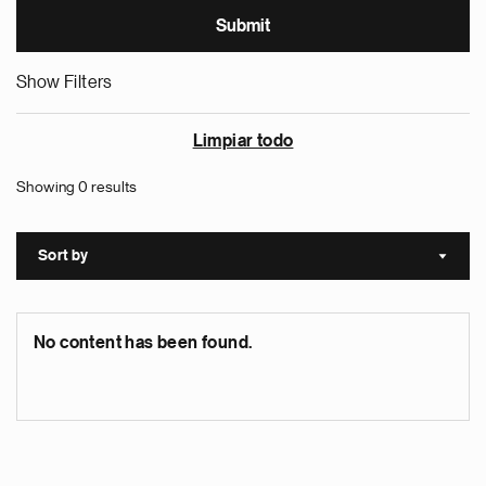
Show Filters
Limpiar todo
Showing 0 results
Sort by
Sort a
No content has been found.