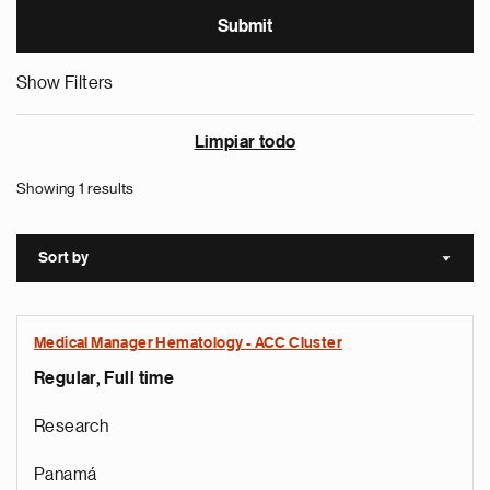
Show Filters
Limpiar todo
Showing 1 results
Sort by
Sort a
Medical Manager Hematology - ACC Cluster
Regular, Full time
Research
Panamá