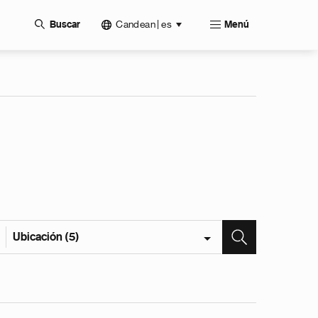
Candean | es
Buscar
Menú
Ubicación (5)