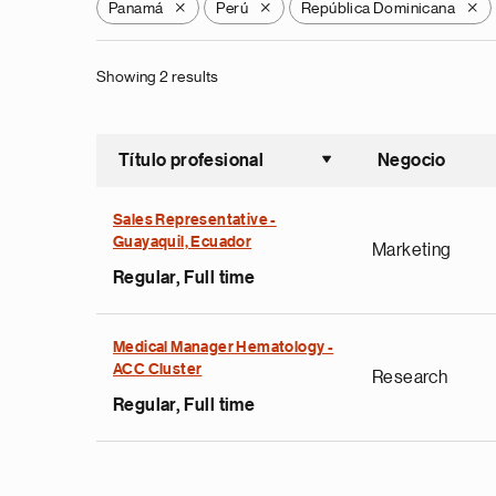
Panamá
Perú
República Dominicana
X
X
X
Showing 2 results
Título profesional
Negocio
Ordenar a
Sales Representative -
Guayaquil, Ecuador
Marketing
Regular, Full time
Medical Manager Hematology -
ACC Cluster
Research
Regular, Full time