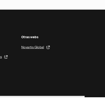
Otras webs
Novartis Global
is