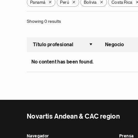
Panamá
Perú
Bolivia
Costa Rica
X
X
X
Showing 0 results
Título profesional
Negocio
Ordenar a
No content has been found.
Novartis Andean & CAC region
Navegador
Prensa