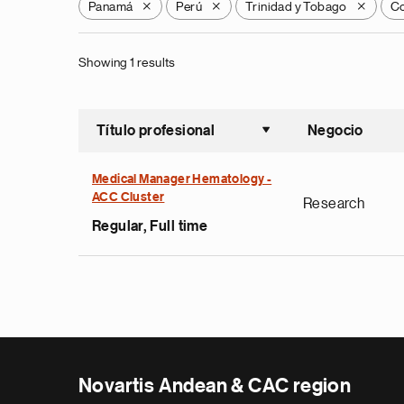
Panamá
Perú
Trinidad y Tobago
Co
X
X
X
Showing 1 results
Título profesional
Negocio
Ordenar a
Medical Manager Hematology -
ACC Cluster
Research
Regular, Full time
Novartis Andean & CAC region