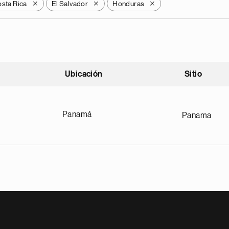
sta Rica
El Salvador
Honduras
X
X
X
Ubicación
Sitio
scendente
Panamá
Panama