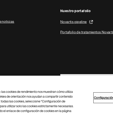
Nuestro portafolio
e noticias
Novartis pipeline
Portafolio de tratamientos Novart
Footer Site Search
b: las cookies de rendimiento nos muestran cómo utiliza
okies de orientación nos ayudan a compartir contenido
Configuració
 todas las cookies, seleccione "Configuración de
para utilizar solo las cookies estrictamente necesarias.
Configuración de cookies
Mapa del sitio
 el enlace de configuración de cookies en la página