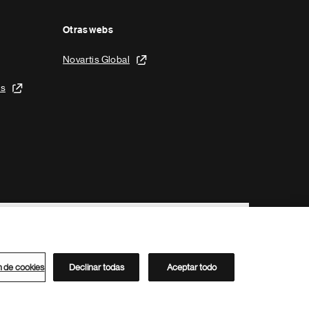
Otras webs
Novartis Global
is
n de cookies
Declinar todas
Aceptar todo
Directorio de Novartis
Este sitio está dirigido al público del clúster ACC