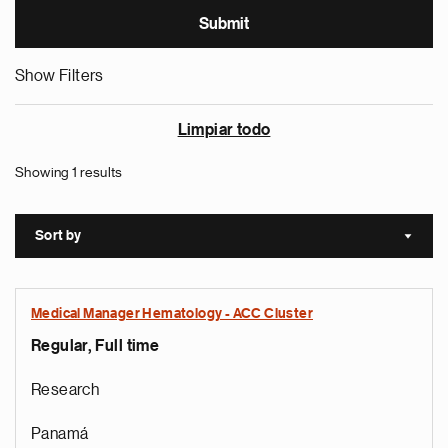
Show Filters
Limpiar todo
Showing 1 results
Sort by
Sort a
Medical Manager Hematology - ACC Cluster
Regular, Full time
Research
Panamá