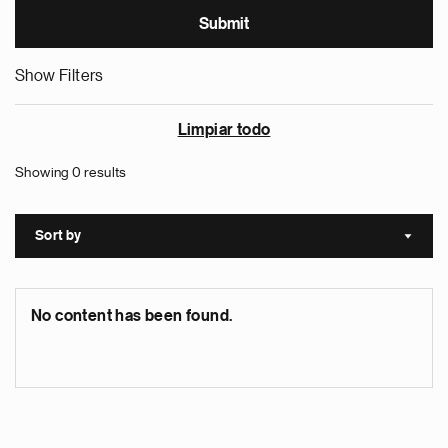
Show Filters
Limpiar todo
Showing 0 results
Sort by
Sort a
No content has been found.