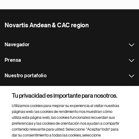
Novartis Andean & CAC region
Navegador
Prensa
Nuestro portafolio
Otras webs
Tu privacidad es importante para nosotros.
Utilizamos cookies para mejorar su experiencia al visitar nuestras
Footer Site Search
páginas web: las cookies de rendimiento nos muestran cómo
utiliza esta página web, las cookies funcionales recuerdan sus
preferencias y las cookies de orientación nos ayudan a compartir
contenido relevante para usted. Seleccione: "Aceptar todo" para
dar su consentimiento a todas las cookies, seleccione