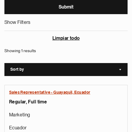
Show Filters
Limpiar todo
Showing 1 results
Sort by
Sort a
Sales Representative - Guayaquil, Ecuador
Regular, Full time
Marketing
Ecuador