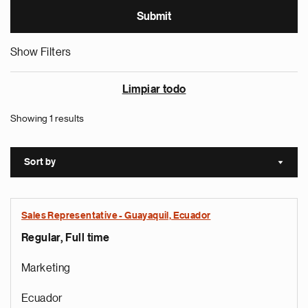
Show Filters
Limpiar todo
Showing 1 results
Sort by
Sort a
Sales Representative - Guayaquil, Ecuador
Regular, Full time
Marketing
Ecuador