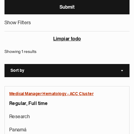
Show Filters
Limpiar todo
Showing 1 results
Sort by
Sort a
Medical Manager Hematology - ACC Cluster
Regular, Full time
Research
Panamá