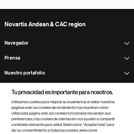
Novartis Andean & CAC region
Navegador
Prensa
Nuestro portafolio
Otras webs
Tu privacidad es importante para nosotros.
Utilizamos cookies para mejorar su experiencia al visitar nuestras
Footer Site Search
páginas web: las cookies de rendimiento nos muestran cómo
utiliza esta página web, las cookies funcionales recuerdan sus
preferencias y las cookies de orientación nos ayudan a compartir
contenido relevante para usted. Seleccione: "Aceptar todo" para
dar su consentimiento a todas las cookies, seleccione