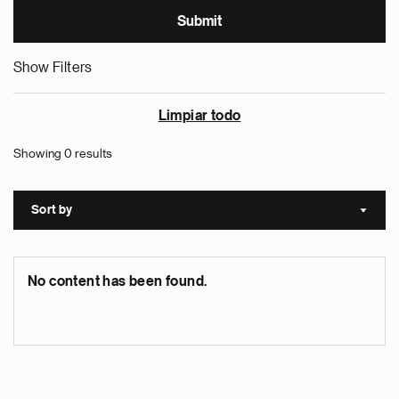
Show Filters
Limpiar todo
Showing 0 results
Sort by
Sort a
No content has been found.