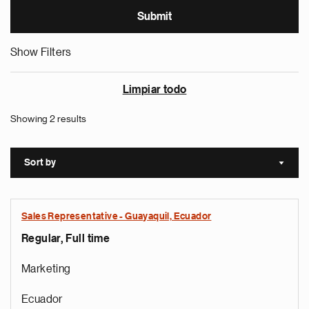
Show Filters
Limpiar todo
Showing 2 results
Sort by
Sort a
Sales Representative - Guayaquil, Ecuador
Regular, Full time
Marketing
Ecuador