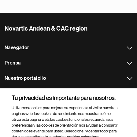
Novartis Andean & CAC region
Navegador
Prensa
Nuestro portafolio
Otras webs
Tu privacidad es importante para nosotros.
Utilizamos cookies para mejorar su experiencia al visitar nuestras
Footer Site Search
páginas web: las cookies de rendimiento nos muestran cómo
utiliza esta página web, las cookies funcionales recuerdan sus
preferencias y las cookies de orientación nos ayudan a compartir
contenido relevante para usted. Seleccione: "Aceptar todo" para
dar su consentimiento a todas las cookies, seleccione