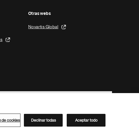
Otras webs
Novartis Global
is
n de cookies
Declinar todas
Aceptar todo
Directorio de Novartis
Este sitio está dirigido al público del clúster ACC