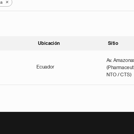
ca
X
Ubicación
Sitio
scendente
Av. Amazona
Ecuador
(Pharmaceuti
NTO / CTS)