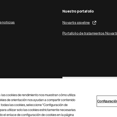
Nuestro portafolio
e noticias
Novartis pipeline
Portafolio de tratamientos Novart
Footer Site Search
b: las cookies de rendimiento nos muestran cómo utiliza
okies de orientación nos ayudan a compartir contenido
Configuració
 todas las cookies, seleccione "Configuración de
para utilizar solo las cookies estrictamente necesarias.
Configuración de cookies
Mapa del sitio
 el enlace de configuración de cookies en la página