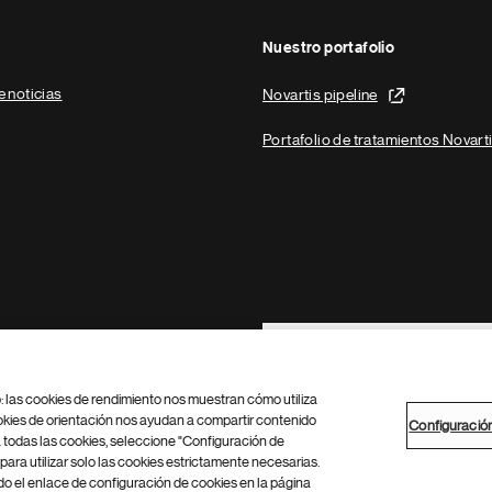
Nuestro portafolio
e noticias
Novartis pipeline
Portafolio de tratamientos Novart
Footer Site Search
b: las cookies de rendimiento nos muestran cómo utiliza
okies de orientación nos ayudan a compartir contenido
Configuració
 todas las cookies, seleccione "Configuración de
para utilizar solo las cookies estrictamente necesarias.
Configuración de cookies
Mapa del sitio
 el enlace de configuración de cookies en la página