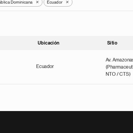
blica Dominicana
Ecuador
X
X
Ubicación
Sitio
scendente
Av. Amazona
Ecuador
(Pharmaceuti
NTO / CTS)