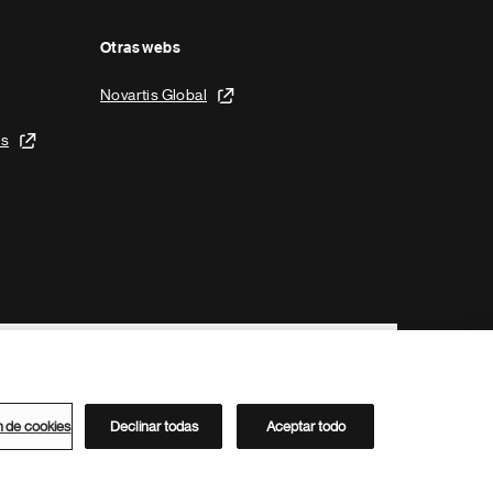
Otras webs
Novartis Global
is
n de cookies
Declinar todas
Aceptar todo
Directorio de Novartis
Este sitio está dirigido al público del clúster ACC