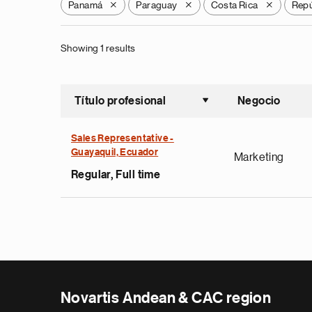
Panamá
Paraguay
Costa Rica
Repú
X
X
X
Showing 1 results
Título profesional
Negocio
Ordenar a
Sales Representative -
Guayaquil, Ecuador
Marketing
Regular, Full time
Novartis Andean & CAC region