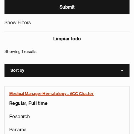
Show Filters
Limpiar todo
Showing 1 results
Sort by
Sort a
Medical Manager Hematology - ACC Cluster
Regular, Full time
Research
Panamá