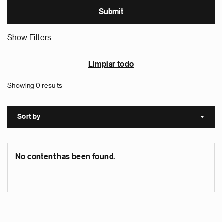
Show Filters
Limpiar todo
Showing 0 results
Sort by
Sort a
No content has been found.