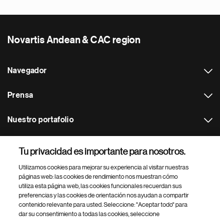
Novartis Andean & CAC region
Navegador
Prensa
Nuestro portafolio
Otras webs
Tu privacidad es importante para nosotros.
Utilizamos cookies para mejorar su experiencia al visitar nuestras
Footer Site Search
páginas web: las cookies de rendimiento nos muestran cómo
utiliza esta página web, las cookies funcionales recuerdan sus
preferencias y las cookies de orientación nos ayudan a compartir
contenido relevante para usted. Seleccione: "Aceptar todo" para
dar su consentimiento a todas las cookies, seleccione