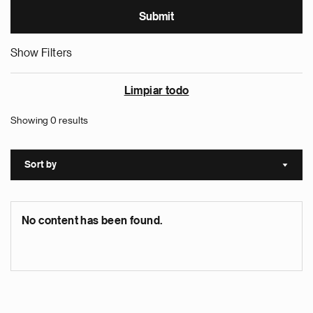
Show Filters
Limpiar todo
Showing 0 results
Sort by
Sort a
No content has been found.