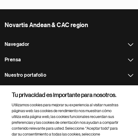
Novartis Andean & CAC region
Navegador
Prensa
Nuestro portafolio
Otras webs
Tu privacidad es importante para nosotros.
Utilizamos cookies para mejorar su experiencia al visitar nuestras
Footer Site Search
páginas web: las cookies de rendimiento nos muestran cómo
utiliza esta página web, las cookies funcionales recuerdan sus
preferencias y las cookies de orientación nos ayudan a compartir
contenido relevante para usted. Seleccione: "Aceptar todo" para
dar su consentimiento a todas las cookies, seleccione