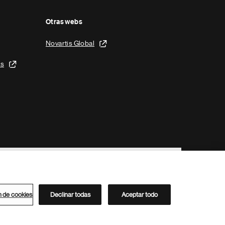
Otras webs
Novartis Global
is
n de cookies
Declinar todas
Aceptar todo
Directorio de Novartis
Este sitio está dirigido al público del clúster ACC