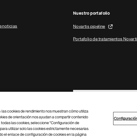
Nuestro portafolio
e noticias
Novartis pipeline
Portafolio de tratamientos Novart
Footer Site Search
b: las cookies de rendimiento nos muestran cómo utiliza
okies de orientación nos ayudan a compartir contenido
Configuració
 todas las cookies, seleccione "Configuración de
para utilizar solo las cookies estrictamente necesarias.
Configuración de cookies
Mapa del sitio
 el enlace de configuración de cookies en la página