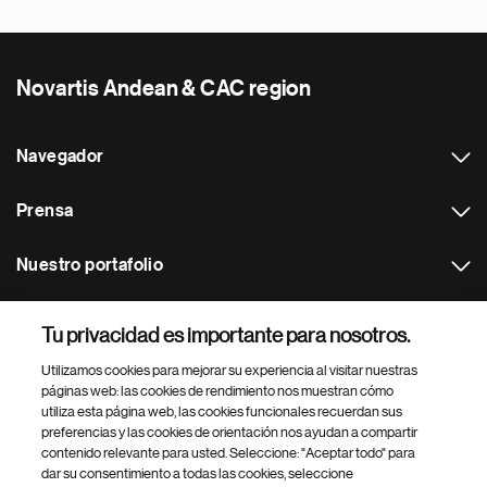
Novartis Andean & CAC region
Navegador
Prensa
Nuestro portafolio
Otras webs
Tu privacidad es importante para nosotros.
Utilizamos cookies para mejorar su experiencia al visitar nuestras
Footer Site Search
páginas web: las cookies de rendimiento nos muestran cómo
utiliza esta página web, las cookies funcionales recuerdan sus
preferencias y las cookies de orientación nos ayudan a compartir
contenido relevante para usted. Seleccione: "Aceptar todo" para
dar su consentimiento a todas las cookies, seleccione