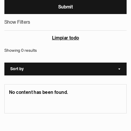
Show Filters
Limpiar todo
Showing 0 results
Sort by
Sort a
No content has been found.