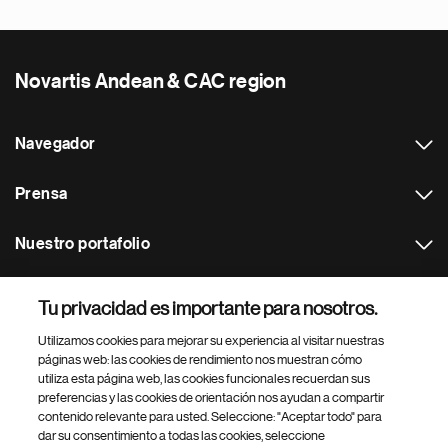
Novartis Andean & CAC region
Navegador
Prensa
Nuestro portafolio
Otras webs
Tu privacidad es importante para nosotros.
Utilizamos cookies para mejorar su experiencia al visitar nuestras
Footer Site Search
páginas web: las cookies de rendimiento nos muestran cómo
utiliza esta página web, las cookies funcionales recuerdan sus
preferencias y las cookies de orientación nos ayudan a compartir
contenido relevante para usted. Seleccione: "Aceptar todo" para
dar su consentimiento a todas las cookies, seleccione