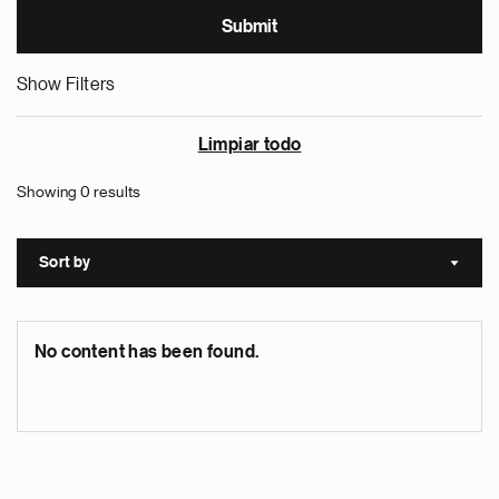
Show Filters
Limpiar todo
Showing 0 results
Sort by
Sort a
No content has been found.