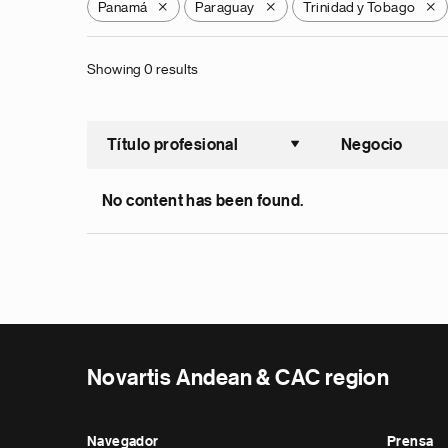
Panamá
Paraguay
Trinidad y Tobago
X
X
X
Showing 0 results
Título profesional
Negocio
Ordenar a
No content has been found.
Novartis Andean & CAC region
Navegador
Prensa