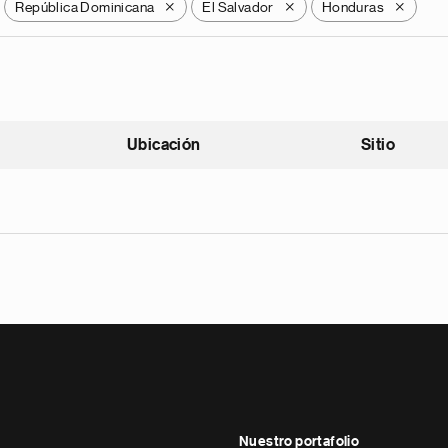
República Dominicana
El Salvador
Honduras
X
X
X
Ubicación
Sitio
scendente
Nuestro portafolio