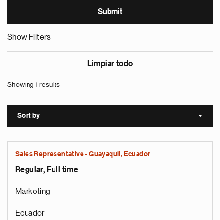
Show Filters
Limpiar todo
Showing 1 results
Sort by
Sort a
Sales Representative - Guayaquil, Ecuador
Regular, Full time
Marketing
Ecuador