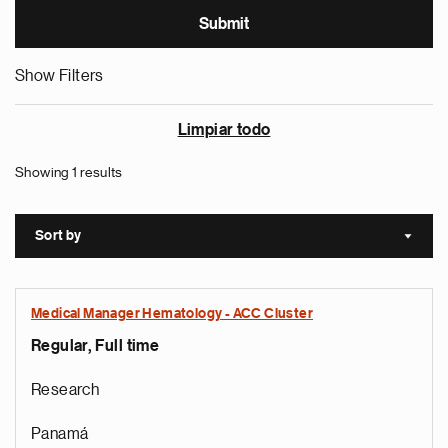
Show Filters
Limpiar todo
Showing 1 results
Sort by
Sort a
Medical Manager Hematology - ACC Cluster
Regular, Full time
Research
Panamá