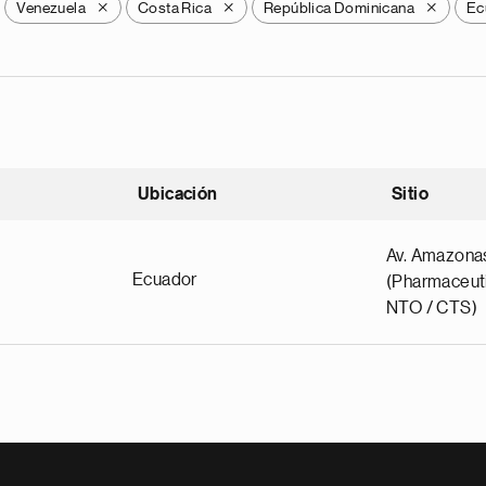
Venezuela
Costa Rica
República Dominicana
Ec
X
X
X
Ubicación
Sitio
scendente
Av. Amazona
Ecuador
(Pharmaceuti
NTO / CTS)