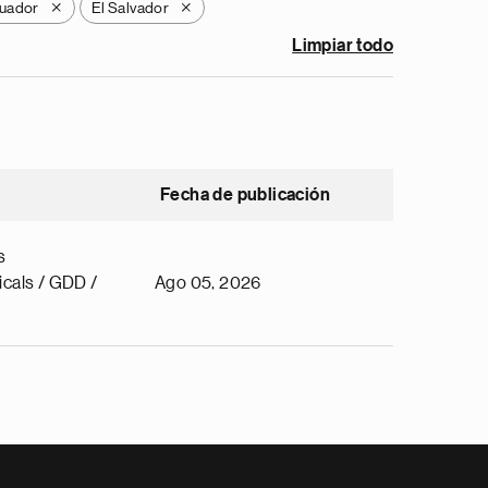
uador
El Salvador
X
X
Limpiar todo
Fecha de publicación
s
cals / GDD /
Ago 05, 2026