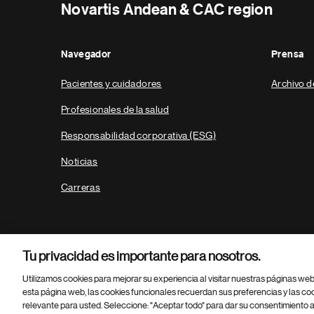
Novartis Andean & CAC region
Navegador
Prensa
Pacientes y cuidadores
Archivo d
Profesionales de la salud
Responsabilidad corporativa (ESG)
Noticias
Carreras
Tu privacidad es importante para nosotros.
Utilizamos cookies para mejorar su experiencia al visitar nuestras páginas we
esta página web, las cookies funcionales recuerdan sus preferencias y las co
relevante para usted. Seleccione: "Aceptar todo" para dar su consentimiento a
Parte
© 2026 Novartis AG