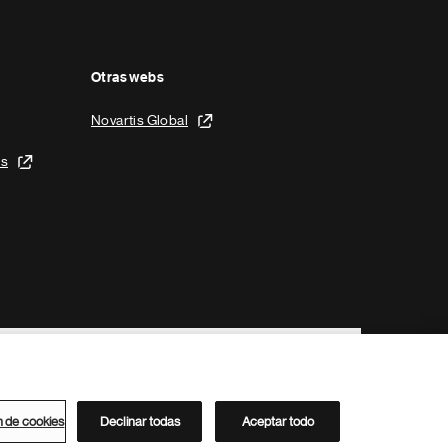
Otras webs
Novartis Global
is
n de cookies
Declinar todas
Aceptar todo
Directorio de Novartis