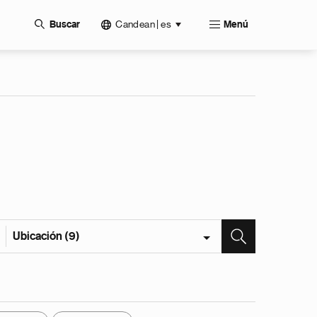
Candean | es
Buscar
Menú
Ubicación (9)