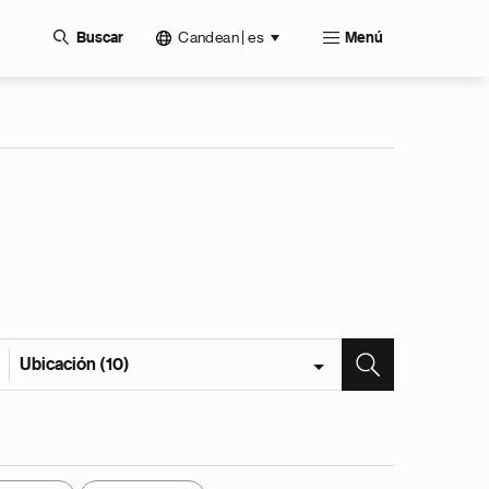
Candean | es
Buscar
Menú
Ubicación (10)