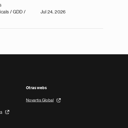
s
cals / GDD /
Jul 24, 2026
Otras webs
Novartis Global
is