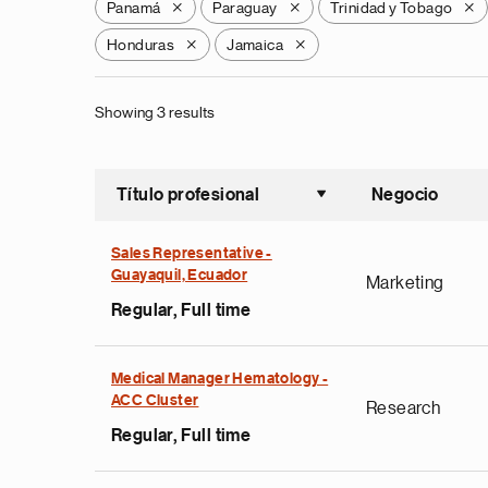
Panamá
Paraguay
Trinidad y Tobago
X
X
X
Honduras
Jamaica
X
X
Showing 3 results
Título profesional
Negocio
Ordenar a
Sales Representative -
Guayaquil, Ecuador
Marketing
Regular, Full time
Medical Manager Hematology -
ACC Cluster
Research
Regular, Full time