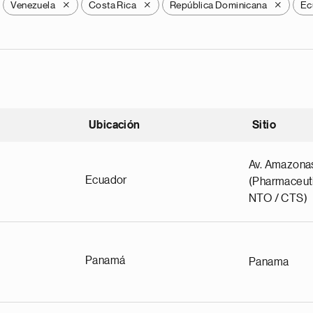
Venezuela
Costa Rica
República Dominicana
Ec
X
X
X
Ubicación
Sitio
scendente
Av. Amazona
Ecuador
(Pharmaceuti
NTO / CTS)
Panamá
Panama