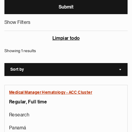
Show Filters
Limpiar todo
Showing 1 results
Sort by
Sort a
Medical Manager Hematology - ACC Cluster
Regular, Full time
Research
Panamá