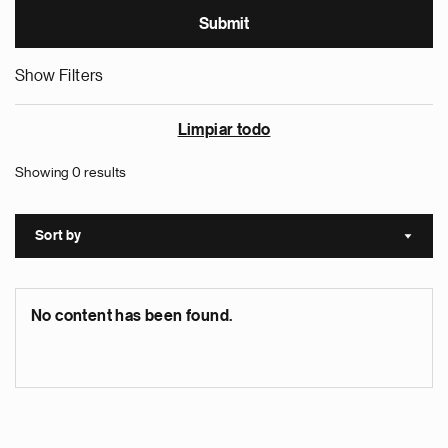
Show Filters
Limpiar todo
Showing 0 results
Sort by
Sort a
No content has been found.