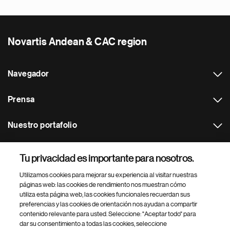
Novartis Andean & CAC region
Navegador
Prensa
Nuestro portafolio
Otras webs
Tu privacidad es importante para nosotros.
Utilizamos cookies para mejorar su experiencia al visitar nuestras
Footer Site Search
páginas web: las cookies de rendimiento nos muestran cómo
utiliza esta página web, las cookies funcionales recuerdan sus
preferencias y las cookies de orientación nos ayudan a compartir
contenido relevante para usted. Seleccione: "Aceptar todo" para
dar su consentimiento a todas las cookies, seleccione