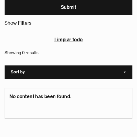
Show Filters
Limpiar todo
Showing 0 results
Sort by
Sort a
No content has been found.