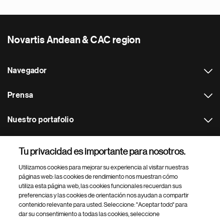
Novartis Andean & CAC region
Navegador
Prensa
Nuestro portafolio
Otras webs
Tu privacidad es importante para nosotros.
Utilizamos cookies para mejorar su experiencia al visitar nuestras
Footer Site Search
páginas web: las cookies de rendimiento nos muestran cómo
utiliza esta página web, las cookies funcionales recuerdan sus
preferencias y las cookies de orientación nos ayudan a compartir
contenido relevante para usted. Seleccione: "Aceptar todo" para
dar su consentimiento a todas las cookies, seleccione