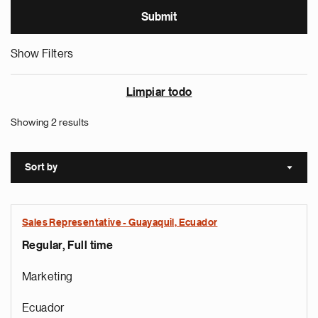
Show Filters
Limpiar todo
Showing 2 results
Sort by
Sort a
Sales Representative - Guayaquil, Ecuador
Regular, Full time
Marketing
Ecuador