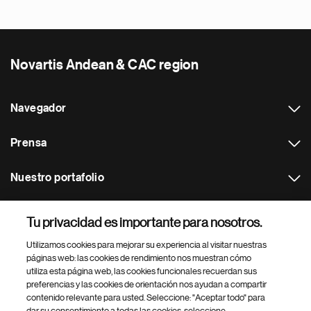
Novartis Andean & CAC region
Navegador
Prensa
Nuestro portafolio
Otras webs
Tu privacidad es importante para nosotros.
Utilizamos cookies para mejorar su experiencia al visitar nuestras
Footer Site Search
páginas web: las cookies de rendimiento nos muestran cómo
utiliza esta página web, las cookies funcionales recuerdan sus
preferencias y las cookies de orientación nos ayudan a compartir
contenido relevante para usted. Seleccione: "Aceptar todo" para
dar su consentimiento a todas las cookies, seleccione