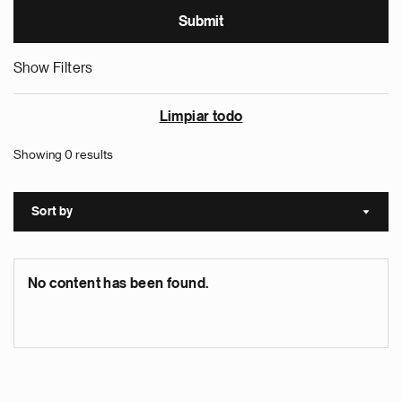
Show Filters
Limpiar todo
Showing 0 results
Sort by
Sort a
No content has been found.