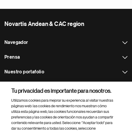
Novartis Andean & CAC region
Navegador
Prensa
Nuestro portafolio
Otras webs
Tu privacidad es importante para nosotros.
Utilizamos cookies para mejorar su experiencia al visitar nuestras
Footer Site Search
páginas web: las cookies de rendimiento nos muestran cómo
utiliza esta página web, las cookies funcionales recuerdan sus
preferencias y las cookies de orientación nos ayudan a compartir
contenido relevante para usted. Seleccione: "Aceptar todo" para
dar su consentimiento a todas las cookies, seleccione