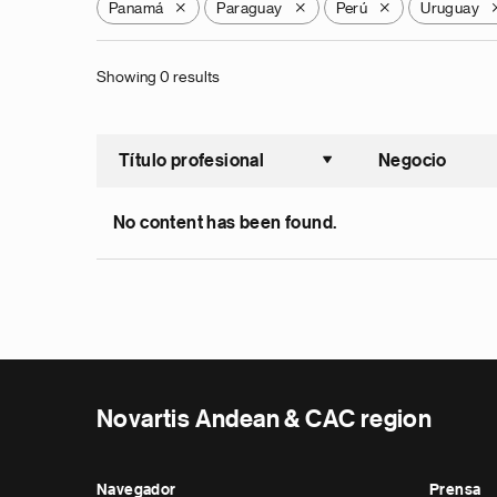
Panamá
Paraguay
Perú
Uruguay
X
X
X
Showing 0 results
Título profesional
Negocio
Ordenar a
No content has been found.
Novartis Andean & CAC region
Navegador
Prensa