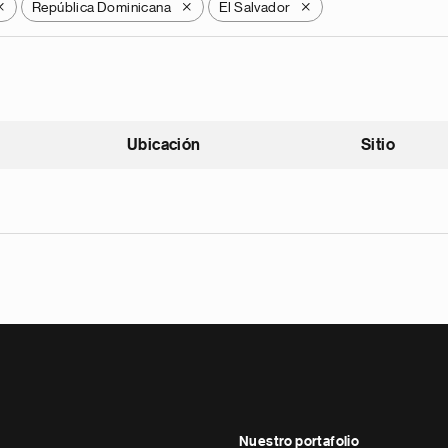
República Dominicana
El Salvador
X
X
X
Ubicación
Sitio
scendente
Nuestro portafolio