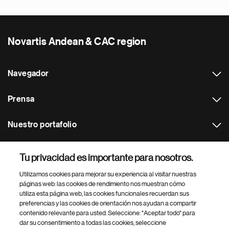
Novartis Andean & CAC region
Navegador
Prensa
Nuestro portafolio
Otras webs
Tu privacidad es importante para nosotros.
Utilizamos cookies para mejorar su experiencia al visitar nuestras
Footer Site Search
páginas web: las cookies de rendimiento nos muestran cómo
utiliza esta página web, las cookies funcionales recuerdan sus
preferencias y las cookies de orientación nos ayudan a compartir
contenido relevante para usted. Seleccione: "Aceptar todo" para
dar su consentimiento a todas las cookies, seleccione