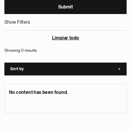
Show Filters
Limpiar todo
Showing 0 results
Sort by
Sort a
No content has been found.