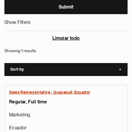
Show Filters
Limpiar todo
Showing 1 results
Sort by
Sort a
Sales Representative - Guayaquil, Ecuador
Regular, Full time
Marketing
Ecuador