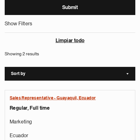
Show Filters
Limpiar todo
Showing 2 results
Sort by
Sort a
Sales Representative - Guayaquil, Ecuador
Regular, Full time
Marketing
Ecuador