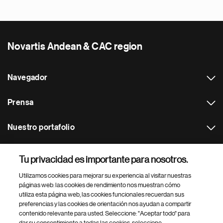
Novartis Andean & CAC region
Navegador
Prensa
Nuestro portafolio
Otras webs
Tu privacidad es importante para nosotros.
Utilizamos cookies para mejorar su experiencia al visitar nuestras
Footer Site Search
páginas web: las cookies de rendimiento nos muestran cómo
utiliza esta página web, las cookies funcionales recuerdan sus
preferencias y las cookies de orientación nos ayudan a compartir
contenido relevante para usted. Seleccione: "Aceptar todo" para
dar su consentimiento a todas las cookies, seleccione