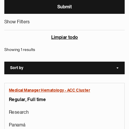
Show Filters
Limpiar todo
Showing 1 results
Sort by
Sort a
Medical Manager Hematology - ACC Cluster
Regular, Full time
Research
Panamá