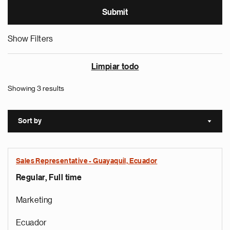
Show Filters
Limpiar todo
Showing 3 results
Sort by
Sort a
Sales Representative - Guayaquil, Ecuador
Regular, Full time
Marketing
Ecuador