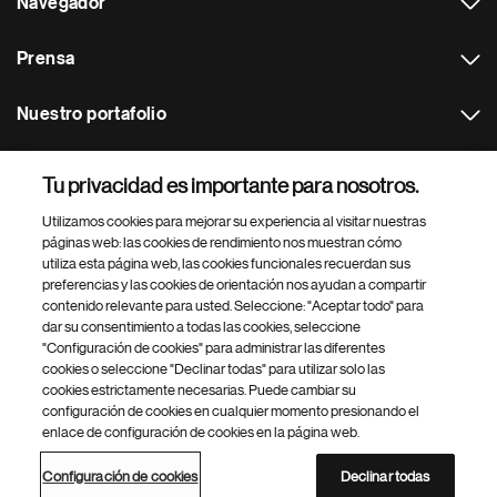
Navegador
Prensa
Nuestro portafolio
Otras webs
Tu privacidad es importante para nosotros.
Utilizamos cookies para mejorar su experiencia al visitar nuestras
Footer Site Search
páginas web: las cookies de rendimiento nos muestran cómo
utiliza esta página web, las cookies funcionales recuerdan sus
preferencias y las cookies de orientación nos ayudan a compartir
contenido relevante para usted. Seleccione: "Aceptar todo" para
dar su consentimiento a todas las cookies, seleccione
"Configuración de cookies" para administrar las diferentes
cookies o seleccione "Declinar todas" para utilizar solo las
cookies estrictamente necesarias. Puede cambiar su
Parte
© 2026 Novartis AG
configuración de cookies en cualquier momento presionando el
inferior
enlace de configuración de cookies en la página web.
Política de privacidad
Términos de uso
Accesibilidad
del
Configuración de cookies
Mapa del sitio
pie
Configuración de cookies
Declinar todas
de