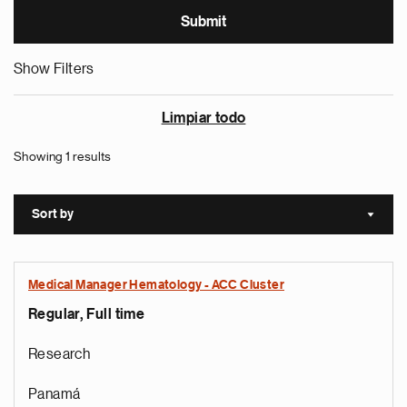
Show Filters
Limpiar todo
Showing 1 results
Sort by
Sort a
Medical Manager Hematology - ACC Cluster
Regular, Full time
Research
Panamá