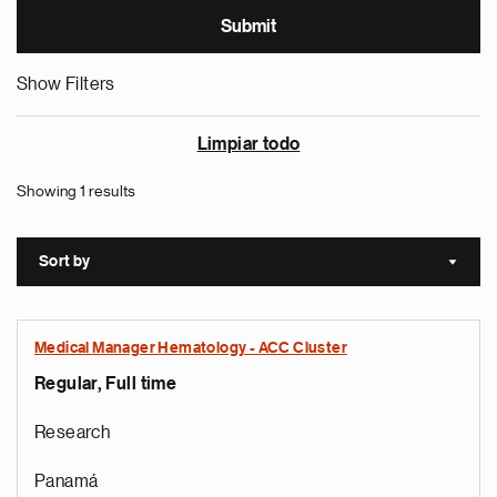
Show Filters
Limpiar todo
Showing 1 results
Sort by
Sort a
Medical Manager Hematology - ACC Cluster
Regular, Full time
Research
Panamá