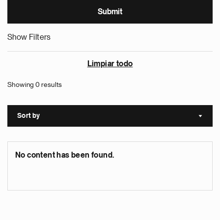
Show Filters
Limpiar todo
Showing 0 results
Sort by
Sort a
No content has been found.