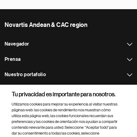
Novartis Andean & CAC region
Navegador
Prensa
Nuestro portafolio
Otras webs
Tu privacidad es importante para nosotros.
Utilizamos cookies para mejorar su experiencia al visitar nuestras
Footer Site Search
páginas web: las cookies de rendimiento nos muestran cómo
utiliza esta página web, las cookies funcionales recuerdan sus
preferencias y las cookies de orientación nos ayudan a compartir
contenido relevante para usted. Seleccione: "Aceptar todo" para
dar su consentimiento a todas las cookies, seleccione