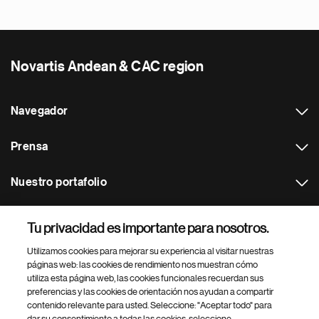
Novartis Andean & CAC region
Navegador
Prensa
Nuestro portafolio
Otras webs
Tu privacidad es importante para nosotros.
Utilizamos cookies para mejorar su experiencia al visitar nuestras
Footer Site Search
páginas web: las cookies de rendimiento nos muestran cómo
utiliza esta página web, las cookies funcionales recuerdan sus
preferencias y las cookies de orientación nos ayudan a compartir
contenido relevante para usted. Seleccione: "Aceptar todo" para
dar su consentimiento a todas las cookies, seleccione