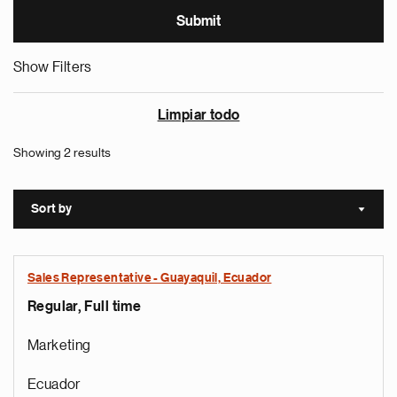
Show Filters
Limpiar todo
Showing 2 results
Sort by
Sort a
Sales Representative - Guayaquil, Ecuador
Regular, Full time
Marketing
Ecuador