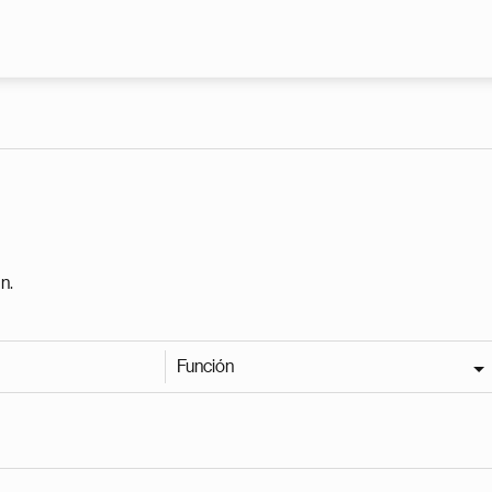
Pasar al contenido principal
n.
Función