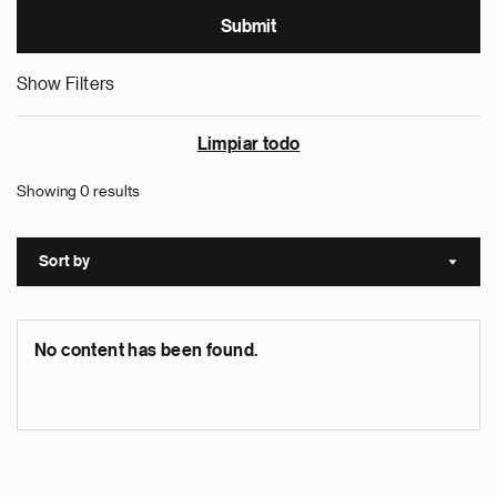
Show Filters
Limpiar todo
Showing 0 results
Sort by
Sort a
No content has been found.