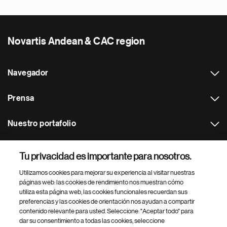
Novartis Andean & CAC region
Navegador
Prensa
Nuestro portafolio
Otras webs
Tu privacidad es importante para nosotros.
Utilizamos cookies para mejorar su experiencia al visitar nuestras
Footer Site Search
páginas web: las cookies de rendimiento nos muestran cómo
utiliza esta página web, las cookies funcionales recuerdan sus
preferencias y las cookies de orientación nos ayudan a compartir
contenido relevante para usted. Seleccione: "Aceptar todo" para
dar su consentimiento a todas las cookies, seleccione