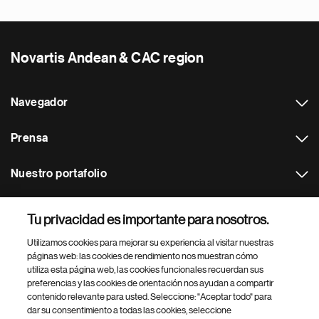
Novartis Andean & CAC region
Navegador
Prensa
Nuestro portafolio
Otras webs
Tu privacidad es importante para nosotros.
Utilizamos cookies para mejorar su experiencia al visitar nuestras
Footer Site Search
páginas web: las cookies de rendimiento nos muestran cómo
utiliza esta página web, las cookies funcionales recuerdan sus
preferencias y las cookies de orientación nos ayudan a compartir
contenido relevante para usted. Seleccione: "Aceptar todo" para
dar su consentimiento a todas las cookies, seleccione