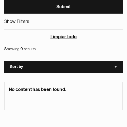
Show Filters
Limpiar todo
Showing 0 results
Sort by
Sort a
No content has been found.