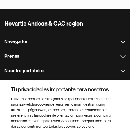
Novartis Andean & CAC region
Navegador
Prensa
Nuestro portafolio
Otras webs
Tu privacidad es importante para nosotros.
Utilizamos cookies para mejorar su experiencia al visitar nuestras
Footer Site Search
páginas web: las cookies de rendimiento nos muestran cómo
utiliza esta página web, las cookies funcionales recuerdan sus
preferencias y las cookies de orientación nos ayudan a compartir
contenido relevante para usted. Seleccione: "Aceptar todo" para
dar su consentimiento a todas las cookies, seleccione