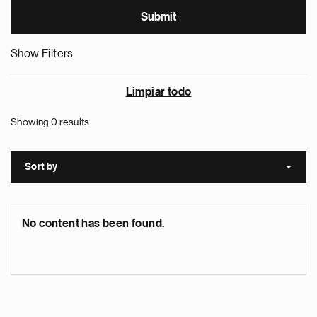
Show Filters
Limpiar todo
Showing 0 results
Sort by
Sort a
No content has been found.