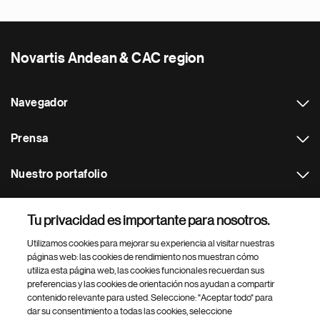
Novartis Andean & CAC region
Navegador
Prensa
Nuestro portafolio
Otras webs
Tu privacidad es importante para nosotros.
Utilizamos cookies para mejorar su experiencia al visitar nuestras
Footer Site Search
páginas web: las cookies de rendimiento nos muestran cómo
utiliza esta página web, las cookies funcionales recuerdan sus
preferencias y las cookies de orientación nos ayudan a compartir
contenido relevante para usted. Seleccione: "Aceptar todo" para
dar su consentimiento a todas las cookies, seleccione