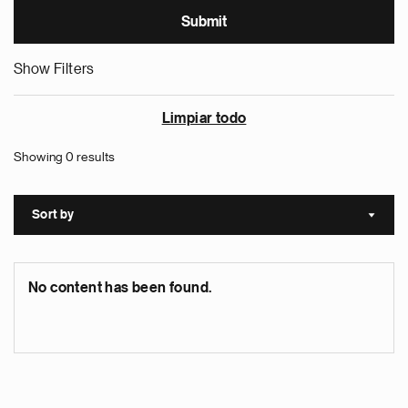
Show Filters
Limpiar todo
Showing 0 results
Sort by
Sort a
No content has been found.